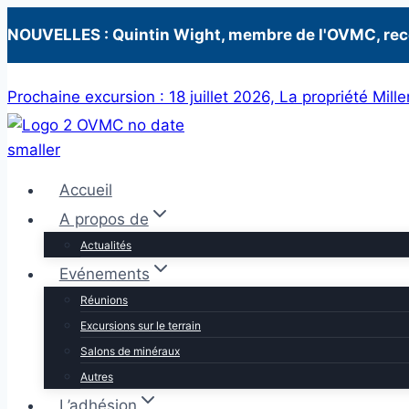
NOUVELLES : Quintin Wight, membre de l'OVMC, recevr
Skip
Prochaine excursion : 18 juillet 2026, La propriété Mille
to
content
Accueil
A propos de
Actualités
Evénements
Réunions
Excursions sur le terrain
Salons de minéraux
Autres
L’adhésion